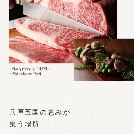
2
1.日本を代表する「神戸牛」
2.丹波の山の幸「松茸」
兵庫五国の恵みが
集う場所