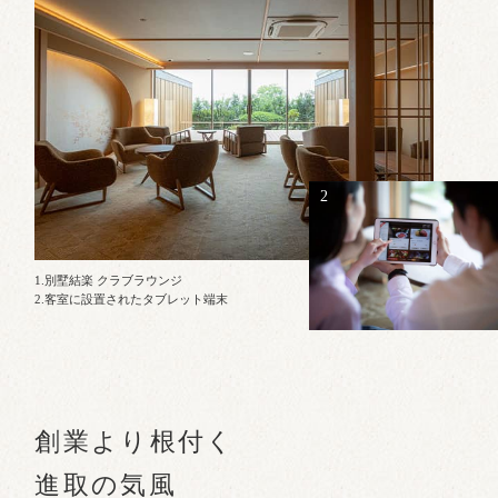
2
1.別墅結楽 クラブラウンジ
2.客室に設置されたタブレット端末
創業より根付く
進取の気風