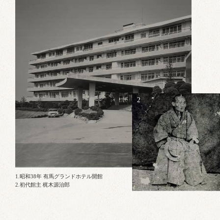
2
1.昭和38年 有馬グランドホテル開館
2.初代館主 梶木源治郎