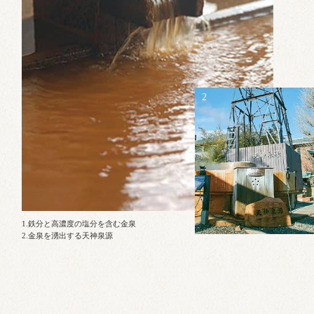
2
1.鉄分と高濃度の塩分を含む金泉
2.金泉を湧出する天神泉源