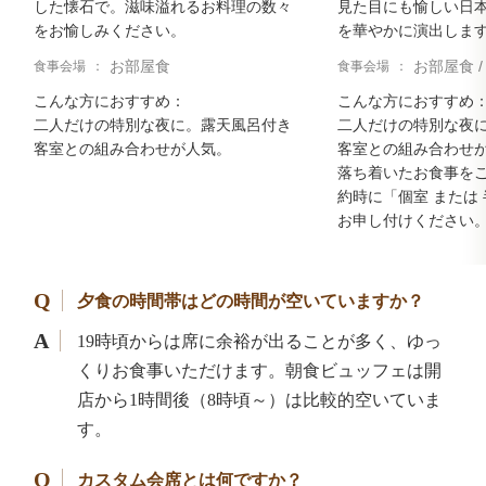
した懐石で。滋味溢れるお料理の数々
見た目にも愉しい日
をお愉しみください。
を華やかに演出しま
お部屋食
お部屋食 
食事会場
食事会場
こんな方におすすめ：
こんな方におすすめ
二人だけの特別な夜に。露天風呂付き
二人だけの特別な夜
客室との組み合わせが人気。
客室との組み合わせ
落ち着いたお食事を
約時に「個室 または
お申し付けください
夕食の時間帯はどの時間が空いていますか？
19時頃からは席に余裕が出ることが多く、ゆっ
くりお食事いただけます。朝食ビュッフェは開
店から1時間後（8時頃～）は比較的空いていま
す。
カスタム会席とは何ですか？