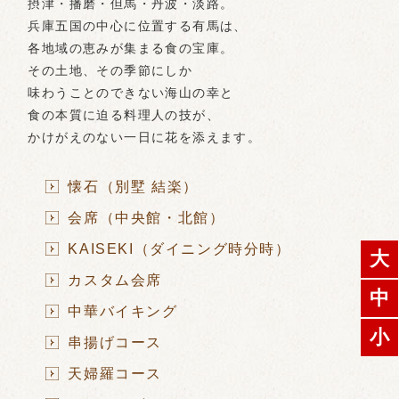
摂津・播磨・但馬・丹波・淡路。
兵庫五国の中心に位置する有馬は、
各地域の恵みが集まる食の宝庫。
その土地、その季節にしか
味わうことのできない海山の幸と
食の本質に迫る料理人の技が、
かけがえのない一日に花を添えます。
懐石（別墅 結楽）
会席（中央館・北館）
KAISEKI（ダイニング時分時）
大
カスタム会席
中
中華バイキング
小
串揚げコース
天婦羅コース