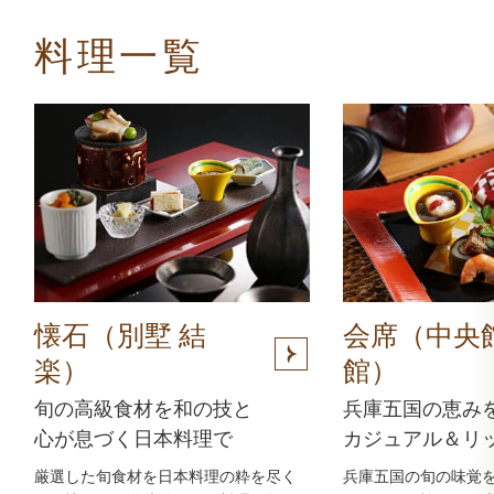
料理一覧
懐石（別墅 結
会席（中央
楽）
館）
旬の高級食材を和の技と
兵庫五国の恵み
心が息づく日本料理で
カジュアル＆リ
厳選した旬食材を日本料理の粋を尽く
兵庫五国の旬の味覚