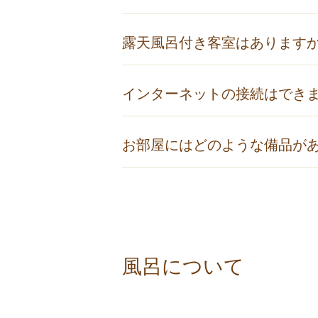
関西国際空港からのアクセス
関西空港駅 空港バス（約1時間20分 ¥2,0
はい、ご予約の際に禁煙室をお選び
露天風呂付き客室はあります
大阪国際空港（伊丹空港）
当館には20室ご用意いたしておりま
大阪国際空港駅 阪急バス（約30分 ¥900
インターネットの接続はでき
詳しくは「
別墅結楽 客室
」のページ
お車をご利用の方や詳細は 「
アクセ
全客室および館内にてWi-Fi無料
お部屋にはどのような備品が
お手持ちのスマートフォン・タブレ
なお、接続設定などにつきましては
お部屋には、浴衣、半纏、バスタオ
ック、お茶セット、ポット、ドライ
風呂について