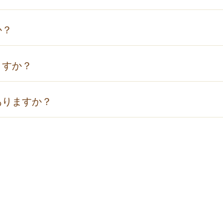
00） → 三宮駅前 阪急バス（約30分 ¥780） → 有馬温泉
ください。
か？
す。
） → 有馬温泉
ますか？
をご覧ください。
ス
」のページをご覧ください。
接続サービスをご利用いただけます。
ありますか？
ット・パソコンなどにて、ご利用下さい。
お客様自身の設定でお願いしております。
ル、タオル、歯ブラシ、シャンプー、リンス、ボディソープ
ヤーなどをご用意いたしております。