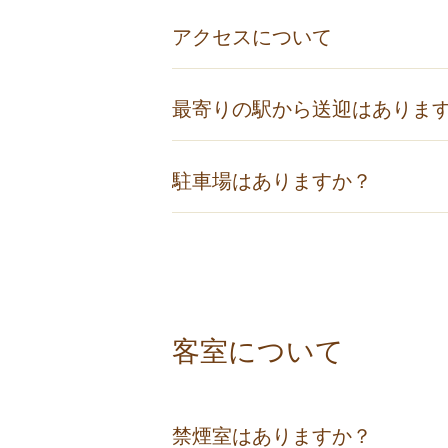
201名以上
100％
100％
10
アクセスについて
繁忙日の取消料
不泊
当日
前
大阪からのアクセス
最寄りの駅から送迎はありま
8名まで
100％
100％
80
阪急梅田駅 阪急高速バス（約60分 ¥1,40
9～30名まで
100％
100％
80
JR大阪駅 有馬エクスプレス大阪号（高速バス
有馬温泉駅・有馬温泉バス停・ロー
31～50名まで
100％
100％
80
駐車場はありますか？
お着きになりましたら、どうぞお気
51～200名まで
100％
100％
10
京都からのアクセス
201名以上
100％
100％
10
京都駅 JR京都線新快速・姫路行（約25分 
無料の駐車場をご用意しております
JR京都駅 → 有馬エクスプレス京都号（高
休前日とは、土曜日や翌日が休日であ
※注
繁忙日とは、12月29日〜1月3日、5月3
平休日とは、上記の休前日でも繁忙日
三宮からのアクセス
客室について
三宮バスターミナル 高速バス有馬エクスプレ
三宮駅 地下鉄北神急行（約10分） → 谷
→ 有馬温泉
禁煙室はありますか？