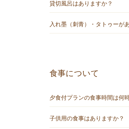
貸切風呂はありますか？
当館には5つの貸切風呂がございま
入れ墨（刺青）・タトゥーが
詳しくは「
貸切風呂
」のページ を
誠に申し訳ございませんが、当館で
ご入浴希望の方は貸切風呂のご予約
食事について
夕食付プランの食事時間は何
17：30～20：00までの開始でお
子供用の食事はありますか？
※20：00以降はご用意できません