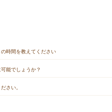
トの時間を教えてください
トは翌朝11:00となります。
は可能でしょうか？
ざいますので、各プランの詳細をご確認ください。
、Master、銀聯カードなどがご利用いただけます。
ください。
ご通知をいただいた日に応じたキャンセル料をお受けいたし
ル料金は次の通りです。（プランにより異なる場合がござい