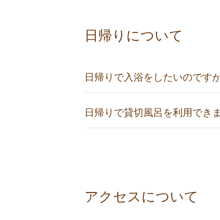
キャンセル料一覧
日帰りについて
平休日の取消料
不泊
当日
前
8名まで
100％
100％
80
日帰りで入浴をしたいのです
9～30名まで
100％
100％
80
31～50名まで
100％
100％
80
入浴券と金券がセットになった館内
51～200名まで
100％
100％
10
日帰りで貸切風呂を利用でき
詳しくは 「日帰りプラン」のペー
201名以上
100％
100％
10
日帰りのお客様は貸切風呂をご利用
休前日の取消料
不泊
当日
前
8名まで
100％
100％
80
9～30名まで
100％
100％
80
アクセスについて
31～50名まで
100％
100％
80
51～200名まで
100％
100％
10