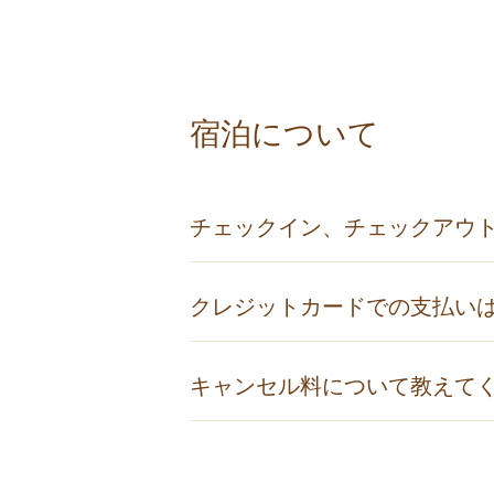
宿泊について
チェックイン、チェックアウ
チェックインは14:30、チェックアウ
クレジットカードでの支払い
※宿泊プランにより異なることもご
JCB、AMEX、ダイナース、VISA
キャンセル料について教えて
ご予約をキャンセルされた場合は、
特別な取消規約がない限りキャンセ