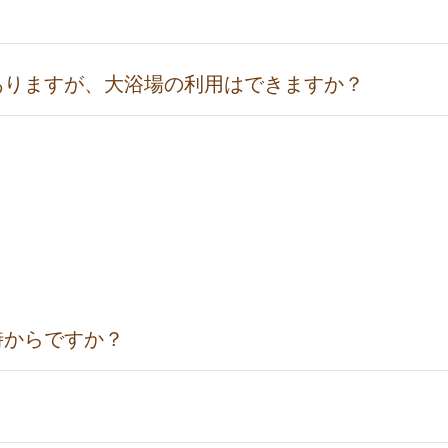
す。
ありますが、大浴場の利用はできますか？
ご覧ください。
は刺青（タトゥー）のあるお客様のご入浴はご遠慮いただい
をお勧めします。
時からですか？
願いいたします。
のでご注意ください。