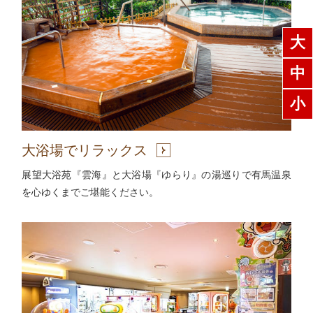
大
中
小
大浴場でリラックス
展望大浴苑『雲海』と大浴場『ゆらり』の湯巡りで有馬温泉
を心ゆくまでご堪能ください。