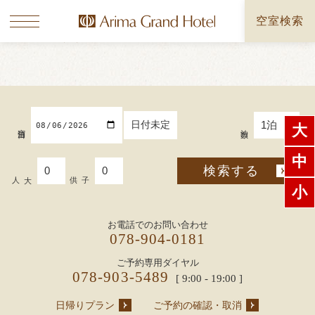
空室検索
おすすめプラン
一覧を見る
日付未定
大
宿泊日
泊数
中
検索する
大人
子供
小
有馬の夜に響くジャズの調べ
お電話でのお問い合わせ
記事を読む
078-904-0181
ご予約専用ダイヤル
078-903-5489
[ 9:00 - 19:00 ]
日帰りプラン
ご予約の確認・取消