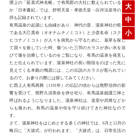
撰上の「延喜式神名帳」で有馬郡の大社に数えられているほ
大
か「日本書紀」では、舒明天皇・孝徳天皇・白河法皇等の参
拝も記録されています。
中
有馬温泉の起源にも由縁があり、神代の昔、湯泉神社の祭神
小
である大己貴命（オオナムチノミコト）と少彦名命（スクナ
ヒコナノミコト）が人々を病気から守るために、薬草を探し
て国々を旅していた時、傷ついた三羽のカラスが赤い水を浴
びて傷を治療しているのをご覧になり、有馬の温泉を発見し
たと伝えられています。湯泉神社の長い階段をのぼった先に
見えてくる本殿の鴨居には、この伝説のカラスが彫られてい
るので、お参りの際には探してみてください。
仁西上人有馬再興（1191年）の伝記の頃からは熊野信仰の影
響を受けて、熊野久須美命を併せ祀り、有馬温泉鎮護三神と
呼ばれるようになりました。湯泉神社は、皇室や武将などか
らも敬われ、有馬の温泉や街を守り続けてきた神社なので
す。
さて、湯泉神社をはじめとする多くの神社では、6月と12月の
晦日に「大祓式」が行われます。「大祓式」は、日常生活の