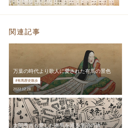
関連記事
万葉の時代より歌人に愛された有馬の景色
#有馬歴史散歩
2022.12.28
太閤秀吉も愛した有馬を巡る湯治の旅