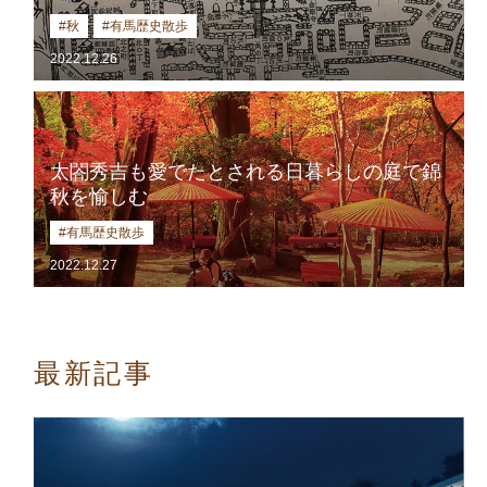
#秋
#有馬歴史散歩
2022.12.26
太閤秀吉も愛でたとされる
日暮らしの庭で錦
秋を愉しむ
#有馬歴史散歩
2022.12.27
最新記事