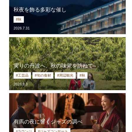
秋夜を飾る多彩な催し
#秋
2026.7.31
実りの丹波へ、秋の味覚を訪ねて
#工芸品
#旬の食材
#周辺観光
#秋
2026.8.3
有馬の夜に響くジャズの調べ
♯ラウンジ
♯ジャズコンサート