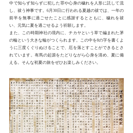
中で知らず知らずに犯した罪や心身の穢れを人形に託して流
し、祓う神事です。6月30日に行われる夏越の祓では、一年の
前半を無事に過ごせたことに感謝するとともに、穢れを祓
い、元気に夏を過ごせるよう祈願します。
また、この時期神社の境内に、チカヤという草で編まれた茅
の輪という大きな輪がつくられます。この中を8の字を書くよ
うに三度くぐりぬけることで、厄を落とすことができるとさ
れています。有馬の起源をたどりながら心身を清め、夏に備
える。そんな初夏の旅をぜひお楽しみください。