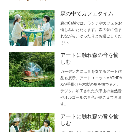
森の中でカフェタイム
森のCaféでは、ランチやカフェをお
愉しみいただけます。森の音に包ま
れながら、ゆったりとお過ごしくだ
さい。
アートに触れ森の音を愉
しむ
ガーデン内には音を奏でるアート作
品も展示。アートユニットMATHRA
Xが手掛けた木製の鳥を撫でると、
デジタル加工された六甲山の自然音
やオルゴールの音色が聴こえてきま
す。
アートに触れ森の音を愉
しむ