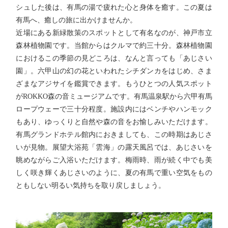
シュした後は、有馬の湯で疲れた心と身体を癒す。この夏は
有馬へ、癒しの旅に出かけませんか。
近場にある新緑散策のスポットとして有名なのが、神戸市立
森林植物園です。当館からはクルマで約三十分。森林植物園
におけるこの季節の見どころは、なんと言っても「あじさい
園」。六甲山の幻の花といわれたシチダンカをはじめ、さま
ざまなアジサイを鑑賞できます。もうひとつの人気スポット
がROKKO森の音ミュージアムです。有馬温泉駅から六甲有馬
ロープウェーで三十分程度。施設内にはベンチやハンモック
もあり、ゆっくりと自然や森の音をお愉しみいただけます。
有馬グランドホテル館内におきましても、この時期はあじさ
いが見物。展望大浴苑「雲海」の露天風呂では、あじさいを
眺めながらご入浴いただけます。梅雨時、雨が続く中でも美
しく咲き輝くあじさいのように、夏の有馬で重い空気をもの
ともしない明るい気持ちを取り戻しましょう。