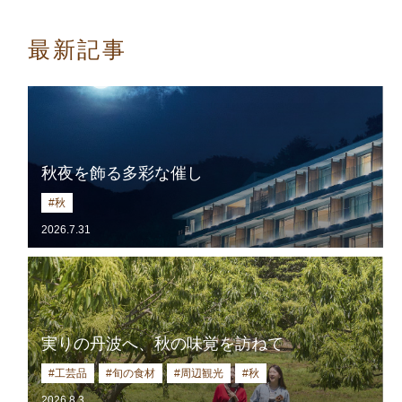
最新記事
秋夜を飾る多彩な催し
#秋
2026.7.31
実りの丹波へ、秋の味覚を訪ねて
#工芸品
#旬の食材
#周辺観光
#秋
2026.8.3